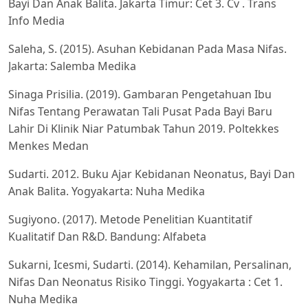
Bayi Dan Anak Balita. Jakarta Timur: Cet 3. Cv . Trans
Info Media
Saleha, S. (2015). Asuhan Kebidanan Pada Masa Nifas.
Jakarta: Salemba Medika
Sinaga Prisilia. (2019). Gambaran Pengetahuan Ibu
Nifas Tentang Perawatan Tali Pusat Pada Bayi Baru
Lahir Di Klinik Niar Patumbak Tahun 2019. Poltekkes
Menkes Medan
Sudarti. 2012. Buku Ajar Kebidanan Neonatus, Bayi Dan
Anak Balita. Yogyakarta: Nuha Medika
Sugiyono. (2017). Metode Penelitian Kuantitatif
Kualitatif Dan R&D. Bandung: Alfabeta
Sukarni, Icesmi, Sudarti. (2014). Kehamilan, Persalinan,
Nifas Dan Neonatus Risiko Tinggi. Yogyakarta : Cet 1.
Nuha Medika