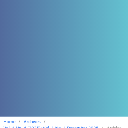
Home
/
Archives
/
Vol. 1 No. 4 (2025): Vol. 1 No. 4 Desember 2025
/
Articles