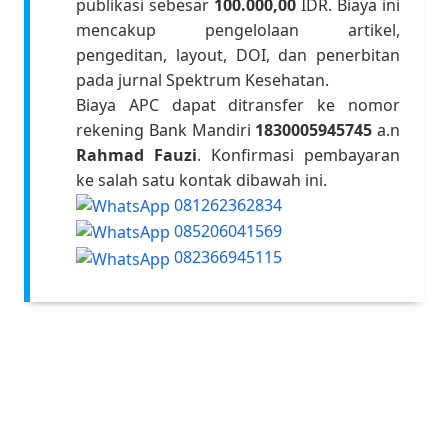
publikasi sebesar
100.000,00
IDR. Biaya ini
mencakup pengelolaan artikel,
pengeditan, layout, DOI, dan penerbitan
pada jurnal Spektrum Kesehatan.
Biaya APC dapat ditransfer ke nomor
rekening Bank Mandiri
1830005945745
a.n
Rahmad Fauzi
. Konfirmasi pembayaran
ke salah satu kontak dibawah ini.
081262362834
085206041569
082366945115
Kami berusaha untuk menjaga biaya seminimal
mungkin agar tetap dapat mendukung para
peneliti/praktisi dalam berbagi hasil karya
Kesehatan dan Kedokteran. Semua biaya yang
dikenakan digunakan untuk memastikan kualitas