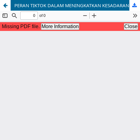
PERAN TIKTOK DALAM MENINGKATKAN KESADARAN MEREK DI KALANGAN MILENIAL DAN GEN Z