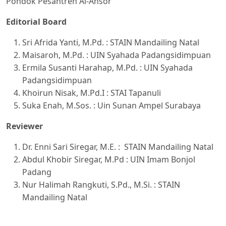
Pondok Pesantren Al-Ansor
Editorial Board
Sri Afrida Yanti, M.Pd. : STAIN Mandailing Natal
Maisaroh, M.Pd. : UIN Syahada Padangsidimpuan
Ermila Susanti Harahap, M.Pd. : UIN Syahada
Padangsidimpuan
Khoirun Nisak, M.Pd.I : STAI Tapanuli
Suka Enah, M.Sos. : Uin Sunan Ampel Surabaya
Reviewer
Dr. Enni Sari Siregar, M.E. : STAIN Mandailing Natal
Abdul Khobir Siregar, M.Pd : UIN Imam Bonjol
Padang
Nur Halimah Rangkuti, S.Pd., M.Si. : STAIN
Mandailing Natal
Joni Indra Wandi, M.Pd. : IAI Sumatera Barat
Saiful Bahri, M.Pd.I. : Universitas Graha Nusantara