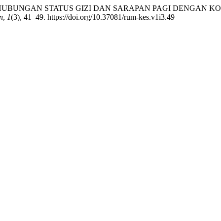
A. N. (2025). HUBUNGAN STATUS GIZI DAN SARAPAN PAGI DENG
n
,
1
(3), 41–49. https://doi.org/10.37081/rum-kes.v1i3.49