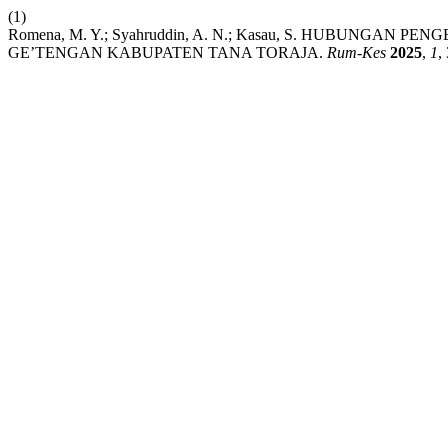
(1)
Romena, M. Y.; Syahruddin, A. N.; Kasau, S. HUBUN
GE’TENGAN KABUPATEN TANA TORAJA.
Rum-Kes
2025
,
1
,